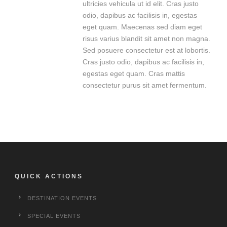
ultricies vehicula ut id elit. Cras justo
odio, dapibus ac facilisis in, egestas
eget quam. Maecenas sed diam eget
risus varius blandit sit amet non magna.
Sed posuere consectetur est at lobortis.
Cras justo odio, dapibus ac facilisis in,
egestas eget quam. Cras mattis
consectetur purus sit amet fermentum.
QUICK ACTIONS
DESTINATION EVENTS
SPECIAL EVENTS